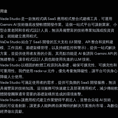
已投票！
用途
Vade Studio 是一款無程式碼 SaaS 應用程式整合式建構工具，可運用
Gemini AI 技術徹底改變軟體開發作業。這個一站式平台可讓創業家、小
型企業老闆和非程式設計人員，無須具備豐富的技術專業知識或投資資
金，就能建立應用程式。
VaDe Studio 結合了 SaaS 開發的五大支柱 (UI 開發、API 整合和資料建
模、工作流程、基礎架構管理，以及持續監控和警示)，提供一站式解決
方案，並提供使用者友善的介面。其亮點功能是 AI 食譜與 Gemini API 的
無縫整合，讓非程式設計人員也能使用先進的 LLM 技術。
Vade Studio 以穩固的軟體工程原則為基礎，確保可擴充性、可擴充性和
可重用性。我們使用 radix-ui 元件，優先考量無障礙性，讓平台可供身心
障礙人士使用。
Vade Studio 可滿足使用者的需求，提供可負擔的 SaaS 開發服務，無須
具備豐富的技術知識。這項服務可快速建立及部署應用程式，減少傳統軟
體開發團隊通常需要的基礎架構所造成的環境衝擊。
Vade Studio 讓應用程式建立作業變得平易近人，並整合尖端 AI 技術，
因此可促進創新，讓更多人能夠將自家獨特的解決方案推向市場，為數位
經濟做出貢獻。