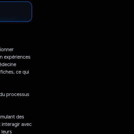
tionner
en expériences
médecine
fiches, ce qui
s du processus
simulant des
t interagir avec
 leurs