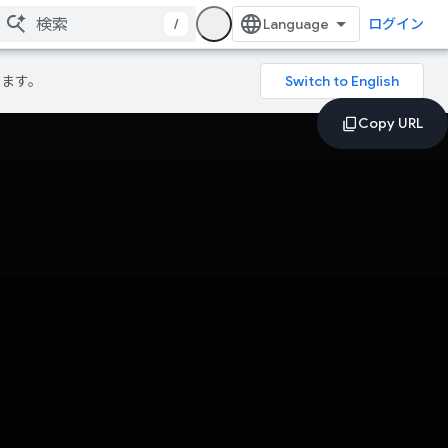
/
ログイン
ります。