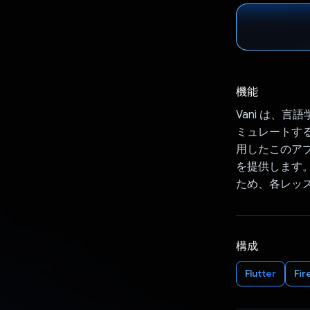
機能
Vani は、
ミュレートする
用したこのア
を提供します。
ため、各レッ
構成
Flutter
Fir