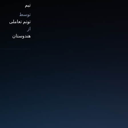
تیم
توسط
توتم تعاملی
از
هندوستان