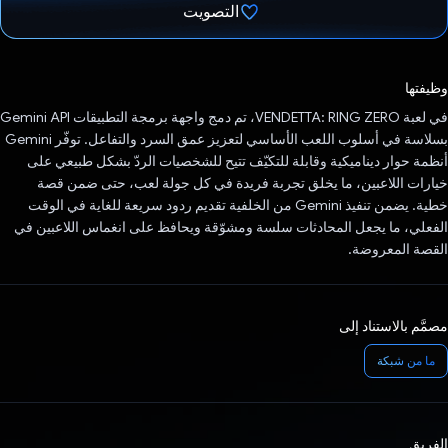
التصويت
تم التصويت.
وظيفتها
في لعبة VENDETTA: RING ZERO، تم دمج واجهة برمجة التطبيقات Gemini API
بسلاسة في أسلوب اللعب الأساسي لتعزيز عمق السرد والتفاعل. توفّر Gemini
أنظمة حوار ديناميكية وقابلة للتكيّف تتيح للشخصيات الردّ بشكل طبيعي على
خيارات اللاعبين، ما يخلق تجربة فريدة في كل جولة لعب، حتى ضمن قصة
خطية. يضمن تنفيذ Gemini من الخلفية تقديم ردود سريعة للغاية في الوقت
الفعلي، ما يجعل المحادثات سلسة ومشوّقة ويحافظ على انغماس اللاعبين في
القصة المعروضة.
مصمَّم بالاستناد إلى
ما من شبكة
الفريق