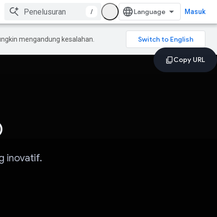
/
Masuk
mungkin mengandung kesalahan.
O
inovatif.