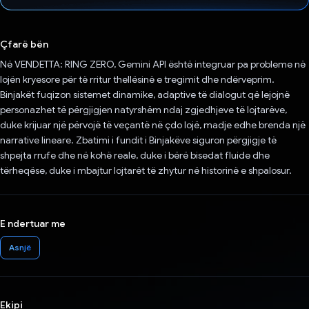
Votuar!
Çfarë bën
Në VENDETTA: RING ZERO, Gemini API është integruar pa probleme në
lojën kryesore për të rritur thellësinë e tregimit dhe ndërveprim.
Binjakët fuqizon sistemet dinamike, adaptive të dialogut që lejojnë
personazhet të përgjigjen natyrshëm ndaj zgjedhjeve të lojtarëve,
duke krijuar një përvojë të veçantë në çdo lojë, madje edhe brenda një
narrative lineare. Zbatimi i fundit i Binjakëve siguron përgjigje të
shpejta rrufe dhe në kohë reale, duke i bërë bisedat fluide dhe
tërheqëse, duke i mbajtur lojtarët të zhytur në historinë e shpalosur.
E ndertuar me
Asnjë
Ekipi