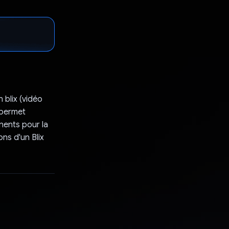
 blix (vidéo
i permet
nents pour la
ons d'un Blix