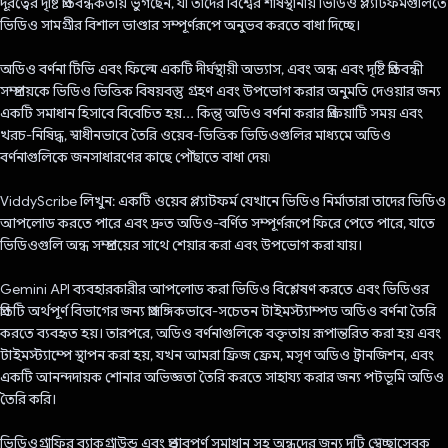
দূরত্বের দৃষ্টি প্রতিবন্ধকতায় ভুগছেন, যা তাদের বিশ্বের শীর্ষস্থানীয় ভিডিও প্ল্যাটফর্মগুলিতে
ভিডিও সামগ্রীর বিশাল ভাণ্ডার সম্পূর্ণরূপে অনুভব করতে বাধা দিচ্ছে।
অডিও বর্ণনা টিভি এবং ফিল্মে একটি দীর্ঘস্থায়ী অভ্যাস, এবং অন্ধ এবং দৃষ্টি প্রতিবন্ধী
সম্প্রদায়কে ভিডিও ভিত্তিক বিষয়বস্তু গ্রহণ এবং উপভোগ করার অনুমতি দেওয়ার জন্য
একটি সমাধান হিসাবে বিবেচিত হয়... কিন্তু অডিও বর্ণনা করার প্রক্রিয়াটি সময় এবং
খরচ-নিষিদ্ধ, স্বাধীনভাবে তৈরি ওয়েব-ভিত্তিক ভিডিওগুলির মাধ্যমে অডিও
বর্ণনাগুলিকে জনসাধারণের কাছে পৌঁছাতে বাধা দেয়৷
ViddyScribe লিখুন: একটি ওয়েব প্ল্যাটফর্ম যেখানে ভিডিও নির্মাতারা তাদের ভিডিও
আপলোড করতে পারে এবং দ্রুত অডিও-বর্ণিত সম্পূর্ণরূপে ফিরে পেতে পারে, যাতে
ভিডিওগুলি অন্ধ সম্প্রদায়ের সাথে শেয়ার করা এবং উপভোগ করা যায়।
Gemini API ব্যবহারকারীর আপলোড করা ভিডিও বিশ্লেষণ করতে এবং ভিডিওর
প্রতিটি অর্থপূর্ণ বিভাগের জন্য প্রাসঙ্গিকভাবে-সচেতন টাইমস্ট্যাম্পড অডিও বর্ণনা তৈরি
করতে ব্যবহৃত হয়। তারপরে, অডিও বর্ণনাগুলিকে বক্তৃতায় রূপান্তরিত করা হয় এবং
টাইমস্ট্যাম্পে স্থাপন করা হয়, যখন আমরা ফ্রিজ ফ্রেম, মসৃণ অডিও ট্রানজিশন, এবং
একটি আনন্দদায়ক শোনার অভিজ্ঞতা তৈরি করতে সাহায্য করার জন্য পটভূমি অডিও
তৈরি করি।
ভিডিওগ্রাফির ব্যাকগ্রাউন্ড এবং প্রভাবপূর্ণ সমাধান সহ অন্ধদের জন্য দুটি স্বেচ্ছাসেবক