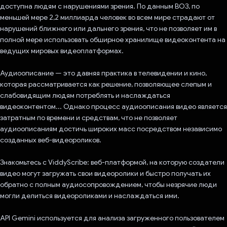
доступна людям с нарушениями зрения. По данным ВОЗ, по
меньшей мере 2,2 миллиарда человек во всем мире страдают от
нарушений ближнего или дальнего зрения, что не позволяет им в
полной мере использовать обширное хранилище видеоконтента на
ведущих мировых видеоплатформах.
Аудиоописание — это давняя практика в телевидении и кино,
которая рассматривается как решение, позволяющее слепым и
слабовидящим людям потреблять и наслаждаться
видеоконтентом... Однако процесс аудиоописания видео является
затратным по времени и средствам, что не позволяет
аудиоописаниям достичь широких масс посредством независимо
созданных веб-видеороликов.
Знакомьтесь с ViddyScribe: веб-платформой, на которую создатели
видео могут загружать свои видеоролики и быстро получать их
обратно с полным аудиосопровождением, чтобы незрячие люди
могли делиться видеороликами и наслаждаться ими.
API Gemini используется для анализа загруженного пользователем