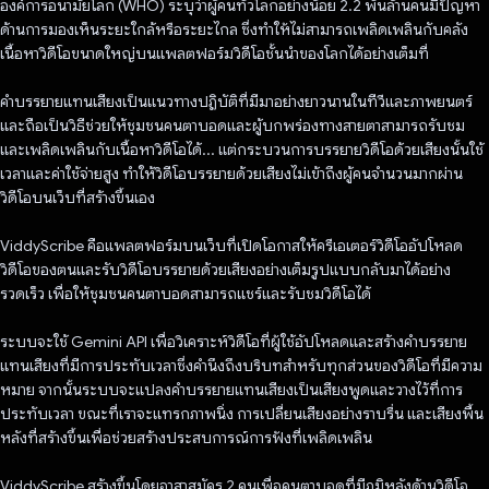
องค์การอนามัยโลก (WHO) ระบุว่าผู้คนทั่วโลกอย่างน้อย 2.2 พันล้านคนมีปัญหา
ด้านการมองเห็นระยะใกล้หรือระยะไกล ซึ่งทำให้ไม่สามารถเพลิดเพลินกับคลัง
เนื้อหาวิดีโอขนาดใหญ่บนแพลตฟอร์มวิดีโอชั้นนำของโลกได้อย่างเต็มที่
คําบรรยายแทนเสียงเป็นแนวทางปฏิบัติที่มีมาอย่างยาวนานในทีวีและภาพยนตร์
และถือเป็นวิธีช่วยให้ชุมชนคนตาบอดและผู้บกพร่องทางสายตาสามารถรับชม
และเพลิดเพลินกับเนื้อหาวิดีโอได้... แต่กระบวนการบรรยายวิดีโอด้วยเสียงนั้นใช้
เวลาและค่าใช้จ่ายสูง ทำให้วิดีโอบรรยายด้วยเสียงไม่เข้าถึงผู้คนจำนวนมากผ่าน
วิดีโอบนเว็บที่สร้างขึ้นเอง
ViddyScribe คือแพลตฟอร์มบนเว็บที่เปิดโอกาสให้ครีเอเตอร์วิดีโออัปโหลด
วิดีโอของตนและรับวิดีโอบรรยายด้วยเสียงอย่างเต็มรูปแบบกลับมาได้อย่าง
รวดเร็ว เพื่อให้ชุมชนคนตาบอดสามารถแชร์และรับชมวิดีโอได้
ระบบจะใช้ Gemini API เพื่อวิเคราะห์วิดีโอที่ผู้ใช้อัปโหลดและสร้างคำบรรยาย
แทนเสียงที่มีการประทับเวลาซึ่งคำนึงถึงบริบทสำหรับทุกส่วนของวิดีโอที่มีความ
หมาย จากนั้นระบบจะแปลงคำบรรยายแทนเสียงเป็นเสียงพูดและวางไว้ที่การ
ประทับเวลา ขณะที่เราจะแทรกภาพนิ่ง การเปลี่ยนเสียงอย่างราบรื่น และเสียงพื้น
หลังที่สร้างขึ้นเพื่อช่วยสร้างประสบการณ์การฟังที่เพลิดเพลิน
ViddyScribe สร้างขึ้นโดยอาสาสมัคร 2 คนเพื่อคนตาบอดที่มีภูมิหลังด้านวิดีโอ