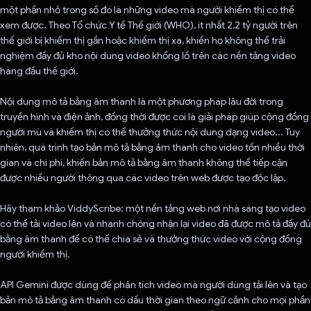
một phần nhỏ trong số đó là những video mà người khiếm thị có thể
xem được. Theo Tổ chức Y tế Thế giới (WHO), ít nhất 2,2 tỷ người trên
thế giới bị khiếm thị gần hoặc khiếm thị xa, khiến họ không thể trải
nghiệm đầy đủ kho nội dung video khổng lồ trên các nền tảng video
hàng đầu thế giới.
Nội dung mô tả bằng âm thanh là một phương pháp lâu đời trong
truyền hình và điện ảnh, đồng thời được coi là giải pháp giúp cộng đồng
người mù và khiếm thị có thể thưởng thức nội dung dạng video... Tuy
nhiên, quá trình tạo bản mô tả bằng âm thanh cho video tốn nhiều thời
gian và chi phí, khiến bản mô tả bằng âm thanh không thể tiếp cận
được nhiều người thông qua các video trên web được tạo độc lập.
Hãy tham khảo ViddyScribe: một nền tảng web nơi nhà sáng tạo video
có thể tải video lên và nhanh chóng nhận lại video đã được mô tả đầy đủ
bằng âm thanh để có thể chia sẻ và thưởng thức video với cộng đồng
người khiếm thị.
API Gemini được dùng để phân tích video mà người dùng tải lên và tạo
bản mô tả bằng âm thanh có dấu thời gian theo ngữ cảnh cho mọi phần