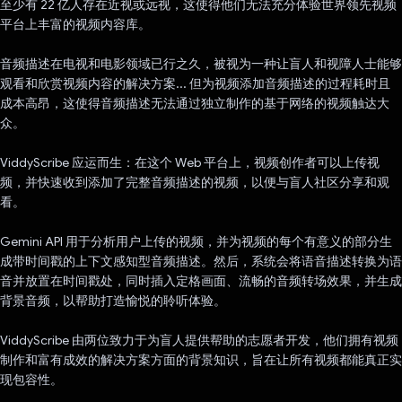
至少有 22 亿人存在近视或远视，这使得他们无法充分体验世界领先视频
平台上丰富的视频内容库。
音频描述在电视和电影领域已行之久，被视为一种让盲人和视障人士能够
观看和欣赏视频内容的解决方案... 但为视频添加音频描述的过程耗时且
成本高昂，这使得音频描述无法通过独立制作的基于网络的视频触达大
众。
ViddyScribe 应运而生：在这个 Web 平台上，视频创作者可以上传视
频，并快速收到添加了完整音频描述的视频，以便与盲人社区分享和观
看。
Gemini API 用于分析用户上传的视频，并为视频的每个有意义的部分生
成带时间戳的上下文感知型音频描述。然后，系统会将语音描述转换为语
音并放置在时间戳处，同时插入定格画面、流畅的音频转场效果，并生成
背景音频，以帮助打造愉悦的聆听体验。
ViddyScribe 由两位致力于为盲人提供帮助的志愿者开发，他们拥有视频
制作和富有成效的解决方案方面的背景知识，旨在让所有视频都能真正实
现包容性。