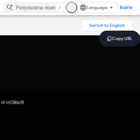
/
Войти
 и новые