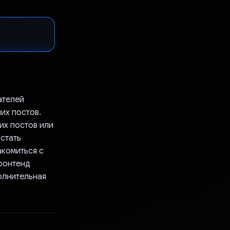
ателей
ших постов.
их постов или
 стать
акомиться с
Фронтенд
полнительная