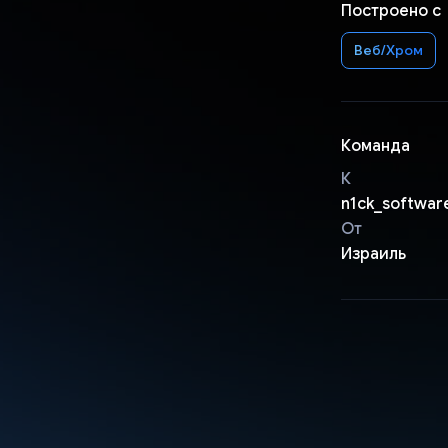
Построено с
Веб/Хром
Команда
К
n1ck_softwar
От
Израиль