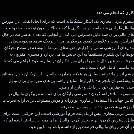
رای داد!
کاری که انجام می دهد
پلتفرم مربی مجازی یک ابتکار پیشگامانه است که برای ایجاد انقلابی در آموزش
والیبال طراحی شده است و مربیگری با کیفیت بالا را بدون توجه به محدودیت
های مالی برای همه قابل دسترس می کند. از آنجایی که تعداد به سرعت در حال
افزایش است و علاوه بر کمبود مربیگری، من از نزدیک شاهد محدودیت‌های
مدل‌های آموزشی سنتی و افزایش هزینه‌های مرتبط با توسعه در سطح نخبگان
بوده‌ام. این پلتفرم مستقیماً به این چالش ها می پردازد و مسیری مقرون به
صرفه و در عین حال جامع را برای ورزشکاران در تمام سطوح فراهم می کند تا
به پتانسیل کامل خود دست یابند.
چشم انداز ما: توانمندسازی هر علاقه مندان به والیبال - از بازیکنان جوان مشتاق
تا پیشکسوتان باتجربه - با ابزارها، منابع و راهنمایی های مورد نیاز برای تبدیل
شدن به بهترین خود در داخل و خارج از زمین.
ماموریت ما: فراهم کردن دسترسی رایگان برای همه به مربیگری والیبال در
کلاس جهانی با استفاده از فناوری نوآورانه و هوش مصنوعی برای ارائه تجربیات
آموزشی شخصی، جذاب و مقرون به صرفه.
بستر مربی مجازی بیش از یک پلت فرم آموزشی است. این حرکتی است برای
قابل دسترس کردن، الهام بخش کردن والیبال برای همه. در ساختن آینده ای که
در آن هر رویای والیبالی فرصت پرواز داشته باشد به ما بپیوندید.