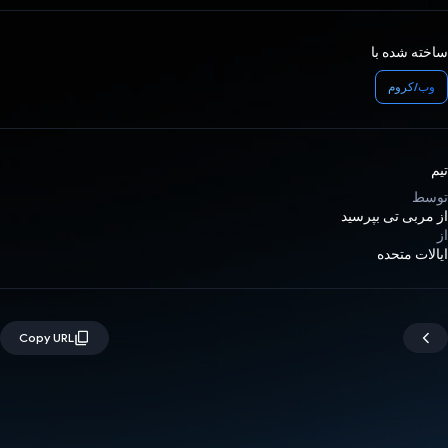
ساخته شده با
وب/کروم
تیم
توسط
از مربی تی بپرسید
از
ایالات متحده