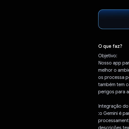
O que faz?
Objetivo:
Nosso app para
melhor o ambi
os processa pe
também tem co
perigos para a
Integração do
:o Gemini é p
processamento
descrições te