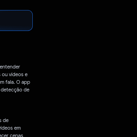
 entender
 ou vídeos e
em fala. O app
a detecção de
s de
vídeos em
ecer cenas