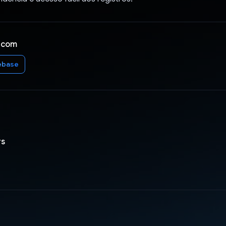
 com
ebase
rs