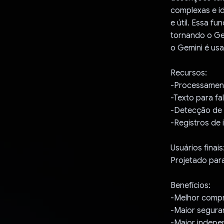
complexas e id
e útil. Essa fu
tornando o Gem
o Gemini é usa
Recursos:
-Processament
-Texto para fa
-Detecção de 
-Registros de 
Usuários finais
Projetado para
Benefícios:
-Melhor compr
-Maior segura
-Maior indepen