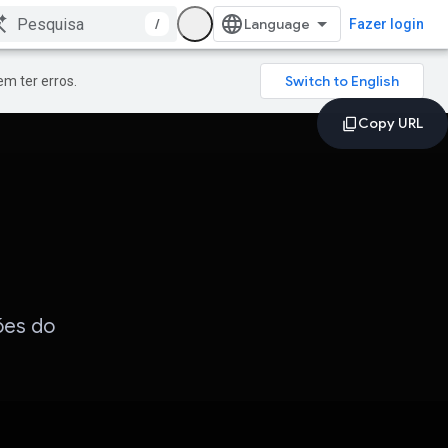
/
Fazer login
m ter erros.
ões do