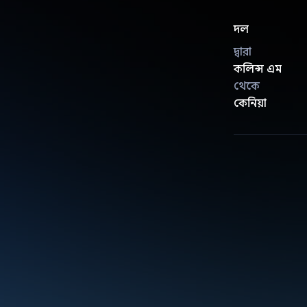
দল
দ্বারা
কলিন্স এম
থেকে
কেনিয়া