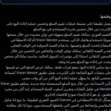
تم التصويت.
وظيفتها
يعمل تطبيقنا على تبسيط عمليات تقييم السلع وتحسين عملية إعادة البيع على
الإنترنت من خلال تحسين تجربة المستخدم في بيع السلع.
التقييم الفوري: يمكنك تقييم السلع بسهولة في ثوانٍ معدودة من خلال مسحها
ضوئيًا باستخدام هاتفك الذكي. يستخدم Vision Vendor الذكاء الاصطناعي
المتقدّم لتحديد السلع وتقييمها، ما يقدّم القيمة السوقية في الوقت الفعلي.
تقدير القيمة التلقائي: يمكنك توفير الوقت والتخلص من التخمين من خلال
التسعير التلقائي استنادًا إلى مؤشرات السوق الحالية. مناسبة تمامًا لأي شخص
يبحث عن إعادة بيع السلع بسرعة وثقة.
دمج سلس لإعادة البيع: ببضع نقرات فقط، يمكنك عرض السلع التي تم تقييمها
على منصات البيع الشائعة على الإنترنت. يعمل تطبيق Vision Vendor كمساعد
شخصي للبائع، ما يسهّل عملية إعادة البيع أكثر من أي وقت مضى.
تأثير الاستدامة: من خلال منح السلع المستعملة حياة جديدة، يساهم تطبيق Vision
Vendor في تقليل النفايات وتعزيز أسلوب الحياة المستدام. إنه أكثر من مجرد
تطبيق، بل هو أداة لإنشاء نموذج للاقتصاد الدائري.
يشكّل الذكاء الاصطناعي في Gemini العمود الفقري لتطبيقنا، ما يتيح لنا تحليل
المقاييس وإنشاءها من الصور التي يلتقطها المستخدمون. يتيح لنا ذلك معالجة
البيانات وتقديم إحصاءات مفيدة للمستخدمين.