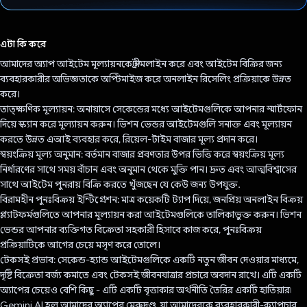
ভোট দিয়েছেন!
এটা কি করে
আমাদের অ্যাপ আইটেম মূল্যায়নকে স্ট্রীমলাইন করে এবং আইটেম বিক্রির জন্য
ব্যবহারকারীর অভিজ্ঞতাকে অপ্টিমাইজ করে অনলাইন রিসেলিং প্রক্রিয়াকে উন্নত
করে।
তাত্ক্ষণিক মূল্যায়ন: অনায়াসে সেকেন্ডের মধ্যে আইটেমগুলিকে আপনার স্মার্টফোন
দিয়ে স্ক্যান করে মূল্যায়ন করুন। ভিশন ভেন্ডর আইটেমগুলি সনাক্ত এবং মূল্যায়ন
করতে উন্নত এআই ব্যবহার করে, রিয়েল-টাইম বাজার মূল্য প্রদান করে।
স্বয়ংক্রিয় মূল্য অনুমান: বর্তমান বাজার প্রবণতার উপর ভিত্তি করে স্বয়ংক্রিয় মূল্য
নির্ধারণের সাথে সময় বাঁচান এবং অনুমান থেকে মুক্তি পান। দ্রুত এবং আত্মবিশ্বাসের
সাথে আইটেম পুনরায় বিক্রি করতে খুঁজছেন যে কেউ জন্য উপযুক্ত.
বিরামহীন পুনঃবিক্রয় ইন্টিগ্রেশন: মাত্র কয়েকটি ট্যাপ দিয়ে, জনপ্রিয় অনলাইন বিক্রয়
প্ল্যাটফর্মগুলিতে আপনার মূল্যায়ন করা আইটেমগুলিকে তালিকাভুক্ত করুন। ভিশন
ভেন্ডর আপনার ব্যক্তিগত বিক্রেতা সহকারী হিসাবে কাজ করে, পুনঃবিক্রয়
প্রক্রিয়াটিকে আগের চেয়ে মসৃণ করে তোলে।
টেকসই প্রভাব: সেকেন্ড-হ্যান্ড আইটেমগুলিকে একটি নতুন জীবন দেওয়ার মাধ্যমে,
দৃষ্টি বিক্রেতা বর্জ্য কমাতে এবং টেকসই জীবনযাত্রার প্রচারে অবদান রাখে। এটি একটি
অ্যাপের চেয়েও বেশি কিছু - এটি একটি বৃত্তাকার অর্থনীতি তৈরির একটি হাতিয়ার৷
Gemini AI হল আমাদের অ্যাপের মেরুদণ্ড, যা আমাদেরকে ব্যবহারকারী-ক্যাপচার