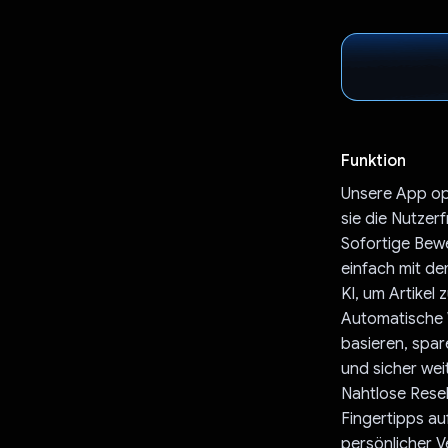
Funktion
Unsere App opt
sie die Nutzer
Sofortige Bewe
einfach mit d
KI, um Artikel
Automatische 
basieren, spare
und sicher we
Nahtlose Resel
Fingertipps au
persönlicher V