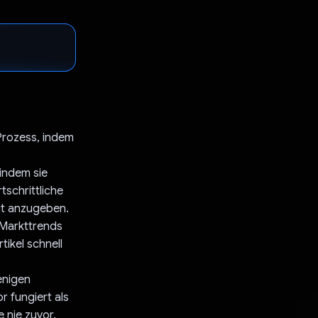
Prozess, indem
indem sie
schrittliche
eit anzugeben.
 Markttrends
tikel schnell
enigen
r fungiert als
 nie zuvor.