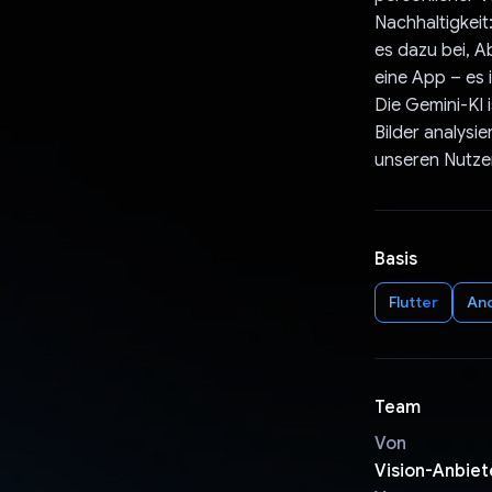
Nachhaltigkeit
es dazu bei, A
eine App – es i
Die Gemini-KI
Bilder analysi
unseren Nutze
Basis
Flutter
An
Team
Von
Vision-Anbiet