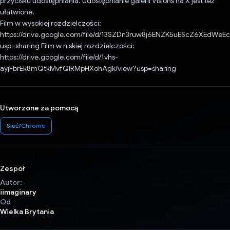
przycisku udostępniania. Udostępnianie galerii Visions na X jest też
ułatwione.
Film w wysokiej rozdzielczości:
https://drive.google.com/file/d/13SZDn3ruw8j6ENZK5uEScZ6XEdWeE
usp=sharing Film w niskiej rozdzielczości:
https://drive.google.com/file/d/1vhs-
ayjFbrEk8mQtkMvfQIRMpHXohAgk/view?usp=sharing
Utworzone za pomocą
Sieć/Chrome
Zespół
Autor:
iimaginary
Od
Wielka Brytania