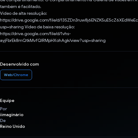
também é facilitado.
Vídeo de alta resolução:
https://drive.google.com/file/d/13SZDn3ruw8j6ENZK5uEScZ6XEdWeE
usp=sharing Vídeo de baixa resolução:
https://drive.google.com/file/d/1vhs-
ayjFbrEk8mQtkMvfQIRMpHXohAgk/view?usp=sharing
Desenvolvido com
Web/Chrome
Equipe
Por
iimaginário
De
Reino Unido