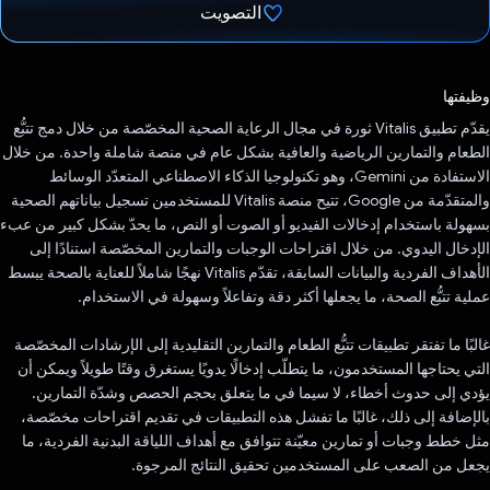
التصويت
تم التصويت.
وظيفتها
يقدّم تطبيق Vitalis ثورة في مجال الرعاية الصحية المخصّصة من خلال دمج تتبُّع
الطعام والتمارين الرياضية والعافية بشكل عام في منصة شاملة واحدة. من خلال
الاستفادة من Gemini، وهو تكنولوجيا الذكاء الاصطناعي المتعدّد الوسائط
والمتقدّمة من Google، تتيح منصة Vitalis للمستخدمين تسجيل بياناتهم الصحية
بسهولة باستخدام إدخالات الفيديو أو الصوت أو النص، ما يحدّ بشكل كبير من عبء
الإدخال اليدوي. من خلال اقتراحات الوجبات والتمارين المخصّصة استنادًا إلى
الأهداف الفردية والبيانات السابقة، تقدّم Vitalis نهجًا شاملاً للعناية بالصحة يبسط
عملية تتبُّع الصحة، ما يجعلها أكثر دقة وتفاعلاً وسهولة في الاستخدام.
غالبًا ما تفتقر تطبيقات تتبُّع الطعام والتمارين التقليدية إلى الإرشادات المخصّصة
التي يحتاجها المستخدمون، ما يتطلّب إدخالًا يدويًا يستغرق وقتًا طويلاً ويمكن أن
يؤدي إلى حدوث أخطاء، لا سيما في ما يتعلق بحجم الحصص وشدّة التمارين.
بالإضافة إلى ذلك، غالبًا ما تفشل هذه التطبيقات في تقديم اقتراحات مخصّصة،
مثل خطط وجبات أو تمارين معيّنة تتوافق مع أهداف اللياقة البدنية الفردية، ما
يجعل من الصعب على المستخدمين تحقيق النتائج المرجوة.