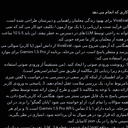
رای داد!
کاری که انجام می دهد
VivaEval برای بهبود زندگی معلمان راهنمایی و دبیرستان طراحی شده است.
این فرآیند تست و ارزیابی را با یک نوع آزمون / تکلیف خودکار می کند که نمی
تواند به راحتی توسط LLM های در دسترس به خطر بیفتد. این باید 5 تا 10 ساعت
در هفته از معلمان پرکار ما صرفه جویی کند.
هنگامی که آزمون شروع می شود، VivaEval از دانش آموز (یا کاربر) سوالی می
پرسد و منتظر پاسخ است. در این مرحله، برنامه از Gemini 1.5 Pro برای موارد
زیر استفاده می کند:
1. رونوشت ورودی صوتی را ایجاد کنید. (من مستقیماً از ورودی صوتی استفاده
نکردم زیرا ردیابی کل مکالمه از طریق متن آسانتر/سریعتر است).
2. برای اطمینان از اینکه کاربر سعی در دسترسی به درخواست یا گفتن چیزی
نامربوط ندارد، یک بررسی سلامت عقل انجام دهید. 3. پاسخی به ورودی کاربر
ارائه دهید. با توجه به مکالمه تا کنون و طرح آزمون ارائه شده توسط معلم.
سپس پاسخ به یک فایل صوتی سنتز می شود. هنگامی که کاربر پاسخ دادن به
همه سؤالات را تمام کرد، از او خواسته می شود "پایان گفتگو" را بزند. در این
مرحله، برنامه دارای 1 یا 2 تماس با Gemini 1.5 Pro API است تا: و برای هر
امتیازی که قرار بود در هر سوال به آن پرداخته شود، امتیازی در نظر بگیرید.
سپس نتایج را در یک json کامپایل کنید.
2. در برخی مواقع 'json' ایجاد شده در نقطه قبل 'قابل تجزیه' نیست. و بنابراین