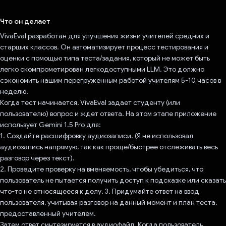
Проголосовал!
Что он делает
VivaEval разработан для улучшения жизни учителей средних и
старших классов. Он автоматизирует процесс тестирования и
оценки с помощью типа теста/задания, который не может быть
легко скомпрометирован легкодоступными LLM. Это должно
сэкономить нашим перегруженным работой учителям 5-10 часов в
неделю.
Когда тест начинается, VivaEval задает студенту (или
пользователю) вопрос и ждет ответа. На этом этапе приложение
использует Gemini 1.5 Pro для:
1. Создайте расшифровку аудиозаписи. (Я не использовал
аудиозапись напрямую, так как проще/быстрее отслеживать весь
разговор через текст).
2. Проведите проверку на вменяемость, чтобы убедиться, что
пользователь не пытается получить доступ к подсказке или сказать
что-то не относящееся к делу. 3. Придумайте ответ на ввод
пользователя, учитывая разговор на данный момент и план теста,
предоставленный учителем.
Затем ответ синтезируется в аудиофайл. Когда пользователь