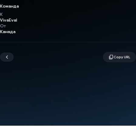
Команда
К
VivaEval
От
Канада