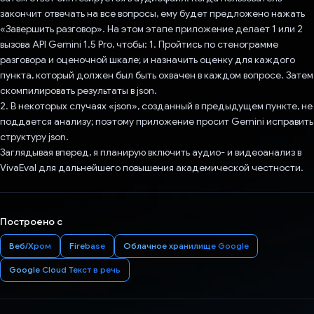
закончит отвечать на все вопросы, ему будет предложено нажать
«Завершить разговор». На этом этапе приложение делает 1 или 2
вызова API Gemini 1.5 Pro, чтобы: 1. Пройтись по стенограмме
разговора и оценочной шкале; и назначить оценку для каждого
пункта, который должен был быть охвачен в каждом вопросе. Затем
скомпилировать результаты в json.
2. В некоторых случаях «json», созданный в предыдущем пункте, не
поддается анализу; поэтому приложение просит Gemini исправить
структуру json.
Заглядывая вперед, я планирую включить аудио- и видеоанализ в
VivaEval для дальнейшего повышения академической честности.
Построено с
Веб/Хром
Firebase
Облачное хранилище Google
Google Cloud Текст в речь