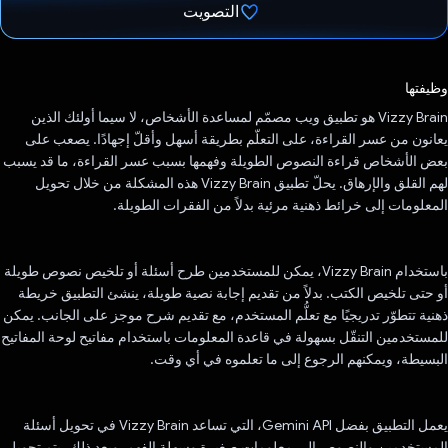
التصويت
تم التصويت.
وظيفتها
Vizzy Brain هو تطبيق ويب مصمّم لمساعدة الأشخاص، لا سيما أولئك الذين
يعانون من عسر القراءة، على التعلّم بطريقة أسهل وأقلّ إجهادًا. يصعب على
بعض الأشخاص قراءة النصوص الطويلة وفهمها بسبب عسر القراءة، ما قد يسبب
لهم القلق والإرهاق. يحلّ تطبيق Vizzy Brain هذه المشكلة من خلال تحويل
المعلومات إلى خرائط ذهنية مرئية بدلاً من الفقرات الطويلة.
باستخدام Vizzy Brain، يمكن للمستخدمين طرح أسئلة أو تلخيص نصوص طويلة
أو حتى تلخيص الكتب. بدلاً من تقديم إجابة نصية طويلة، ينشئ التطبيق خريطة
ذهنية تتطوّر تدريجيًا مع تعلُّم المستخدم، مع تقديم شرح موجز على الجانب. يمكن
للمستخدمين التنقّل بسهولة في قاعدة المعلومات باستخدام مفاتيح لوحة المفاتيح
البسيطة، ويمكنهم الرجوع إلى ما تعلموه في أي وقت.
يعمل التطبيق بفضل Gemini API، التي تساعد Vizzy Brain في تحويل أسئلة
المستخدمين والنصوص إلى معلومات صغيرة وسهلة الفهم. وبعد ذلك، يتم تحويل