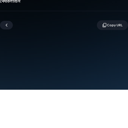
নেদারল্যান্ডস