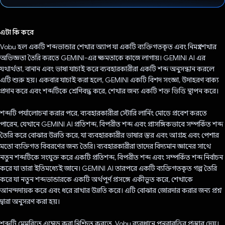
ভোট দিয়েছেন!
এটা কি করে
Vobu হল একটি শব্দভান্ডার শেখার অ্যাপ যা একটি ব্যক্তিগতকৃত এবং নিমগ্ন শেখার
অভিজ্ঞতা তৈরি করতে GEMINI-এর ক্ষমতাকে কাজে লাগায়। GEMINI AI এর
যথার্থতা, বানান এবং ভাষা যাচাই করে ব্যবহারকারীরা একটি শব্দ অনুসন্ধান করলে
এটি শুরু হয়। একবার যাচাই করা হলে, GEMINI একটি বিশদ সংজ্ঞা, উদাহরণ বাক্য
প্রদান করে এবং শব্দটিকে শ্রেণিবদ্ধ করে, শেখার জন্য একটি শক্ত ভিত্তি স্থাপন করে।
শব্দটি পর্যালোচনা করার পরে, ব্যবহারকারীরা স্টোরি লার্নিং মোডে প্রবেশ করতে
পারেন, যেখানে GEMINI AI প্রতিশব্দ, বিপরীত শব্দ এবং প্রাসঙ্গিকভাবে সম্পর্কিত শব্দ
তৈরি করে বোঝার উন্নতি করে, যা ব্যবহারকারীর ভাষার স্তর এবং আগ্রহ এবং পেশার
মতো ব্যক্তিগত বিবরণের জন্য তৈরি। ব্যবহারকারীরা তাদের বিদ্যমান জ্ঞানের সাথে
নতুন শব্দটিকে সংযুক্ত করে একটি প্রতিশব্দ, বিপরীত শব্দ এবং সম্পর্কিত শব্দ নির্বাচন
করে যা তারা ইতিমধ্যেই জানে। GEMINI AI তারপরে একটি ব্যক্তিগতকৃত গল্প তৈরি
করে যা নতুন শব্দভান্ডারকে একটি অর্থপূর্ণ প্রসঙ্গে একীভূত করে, শেখাকে
আনন্দদায়ক করে এবং ধরে রাখার উন্নতি করে। এটি বোঝার জোরদার করার জন্য প্রশ্ন
দ্বারা অনুসরণ করা হয়।
শব্দটি মেমরিতে এম্বেড করা নিশ্চিত করতে, Vobu ব্যবধানে পুনরাবৃত্তির প্রস্তাব দেয়।