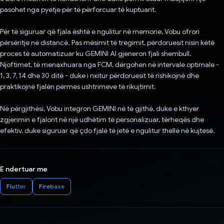
pasohet nga pyetje për të përforcuar të kuptuarit.
Për të siguruar që fjala është e ngulitur në memorie, Vobu ofron
përsëritje në distancë. Pas mësimit të tregimit, përdoruesit nisin këtë
proces të automatizuar ku GEMINI AI gjeneron fjali shembull.
Njoftimet, të menaxhuara nga FCM, dërgohen në intervale optimale -
1, 3, 7, 14 dhe 30 ditë - duke i nxitur përdoruesit të rishikojnë dhe
praktikojnë fjalën përmes ushtrimeve të rikujtimit.
Në përgjithësi, Vobu integron GEMINI në të gjithë, duke e kthyer
zgjerimin e fjalorit në një udhëtim të personalizuar, tërheqës dhe
efektiv, duke siguruar që çdo fjalë të jetë e ngulitur thellë në kujtesë.
E ndertuar me
Flutter
Firebase