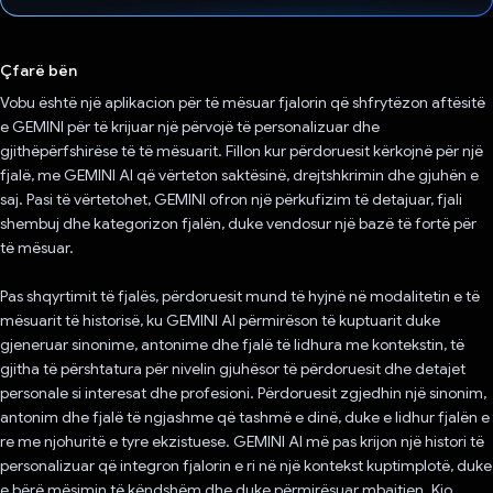
Votuar!
Çfarë bën
Vobu është një aplikacion për të mësuar fjalorin që shfrytëzon aftësitë
e GEMINI për të krijuar një përvojë të personalizuar dhe
gjithëpërfshirëse të të mësuarit. Fillon kur përdoruesit kërkojnë për një
fjalë, me GEMINI AI që vërteton saktësinë, drejtshkrimin dhe gjuhën e
saj. Pasi të vërtetohet, GEMINI ofron një përkufizim të detajuar, fjali
shembuj dhe kategorizon fjalën, duke vendosur një bazë të fortë për
të mësuar.
Pas shqyrtimit të fjalës, përdoruesit mund të hyjnë në modalitetin e të
mësuarit të historisë, ku GEMINI AI përmirëson të kuptuarit duke
gjeneruar sinonime, antonime dhe fjalë të lidhura me kontekstin, të
gjitha të përshtatura për nivelin gjuhësor të përdoruesit dhe detajet
personale si interesat dhe profesioni. Përdoruesit zgjedhin një sinonim,
antonim dhe fjalë të ngjashme që tashmë e dinë, duke e lidhur fjalën e
re me njohuritë e tyre ekzistuese. GEMINI AI më pas krijon një histori të
personalizuar që integron fjalorin e ri në një kontekst kuptimplotë, duke
e bërë mësimin të këndshëm dhe duke përmirësuar mbajtjen. Kjo