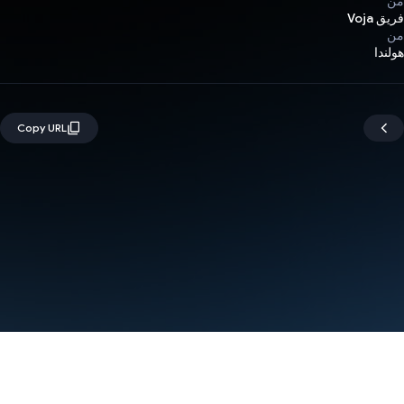
من
فريق Voja
من
هولندا