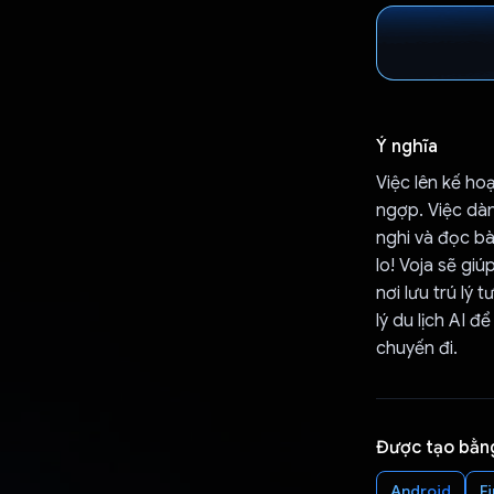
Ý nghĩa
Việc lên kế h
ngợp. Việc dàn
nghi và đọc bà
lo! Voja sẽ gi
nơi lưu trú lý
lý du lịch AI 
chuyến đi.
Được tạo bằn
Android
F