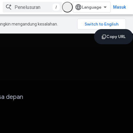
/
Masuk
mungkin mengandung kesalahan.
sa depan