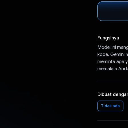
Fungsinya
Model ini men
kode. Gemini 
meminta apa y
memaksa Anda
Dibuat denga
Tidak ada