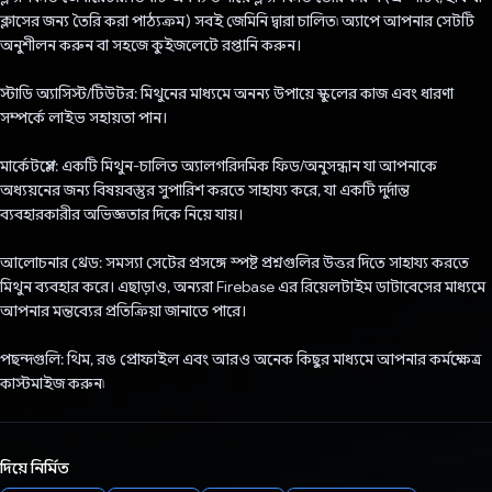
ক্লাসের জন্য তৈরি করা পাঠ্যক্রম) সবই জেমিনি দ্বারা চালিত৷ অ্যাপে আপনার সেটটি
অনুশীলন করুন বা সহজে কুইজলেটে রপ্তানি করুন।
স্টাডি অ্যাসিস্ট/টিউটর: মিথুনের মাধ্যমে অনন্য উপায়ে স্কুলের কাজ এবং ধারণা
সম্পর্কে লাইভ সহায়তা পান।
মার্কেটপ্লেস: একটি মিথুন-চালিত অ্যালগরিদমিক ফিড/অনুসন্ধান যা আপনাকে
অধ্যয়নের জন্য বিষয়বস্তুর সুপারিশ করতে সাহায্য করে, যা একটি দুর্দান্ত
ব্যবহারকারীর অভিজ্ঞতার দিকে নিয়ে যায়।
আলোচনার থ্রেড: সমস্যা সেটের প্রসঙ্গে স্পষ্ট প্রশ্নগুলির উত্তর দিতে সাহায্য করতে
মিথুন ব্যবহার করে। এছাড়াও, অন্যরা Firebase এর রিয়েলটাইম ডাটাবেসের মাধ্যমে
আপনার মন্তব্যের প্রতিক্রিয়া জানাতে পারে।
পছন্দগুলি: থিম, রঙ প্রোফাইল এবং আরও অনেক কিছুর মাধ্যমে আপনার কর্মক্ষেত্র
কাস্টমাইজ করুন৷
দিয়ে নির্মিত