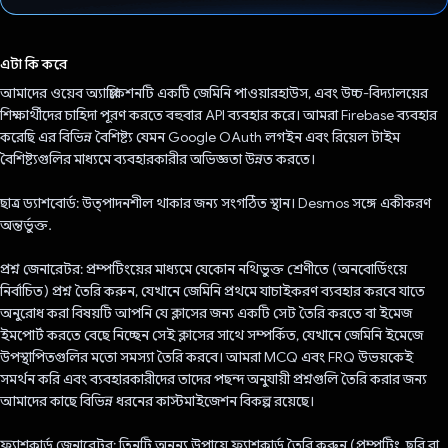
ভোট দিয়েছেন!
এটা কি করে
আমাদের ওয়েব অ্যাপ্লিকেশনটি একটি জেমিনি পাওয়ারহাউস, এবং উচ্চ-বিদ্যালয়ের
শিক্ষার্থীদের চাহিদা পূরণ করতে বহুবার API ব্যবহার করে। আমরা Firebase ব্যবহার
করেছি এর বিভিন্ন বৈশিষ্ট্য যেমন Google OAuth লগইন এবং রিয়েল টাইম
বৈশিষ্ট্যগুলির মাধ্যমে ব্যবহারকারীর অভিজ্ঞতা উন্নত করতে।
ছাত্র ড্যাশবোর্ড: উত্পাদনশীল থাকার জন্য সংগঠিত স্থান। Desmos সঙ্গে একীকরণ
অন্তর্ভুক্ত.
প্রশ্ন জেনারেটর: প্রম্পটিংয়ের মাধ্যমে যেকোন নথিভুক্ত শ্রেণীতে (অনবোর্ডিংয়ে
নির্বাচিত) প্রশ্ন তৈরি করুন, যেখানে জেমিনি প্রথমে যাচাইকরণ ব্যবহার করবে যাতে
অনুরোধ করা বিষয়টি আপনি যে ক্লাসের জন্য একটি সেট তৈরি করতে বা ইমেজ
ইমপোর্ট করতে বেছে নিচ্ছেন সেই ক্লাসের সাথে সম্পর্কিত, যেখানে জেমিনি ইমেজে
উপস্থাপিতগুলির মতো সমস্যা তৈরি করবে। আমরা MCQ এবং FRQ উভয়কেই
সমর্থন করি এবং ব্যবহারকারীদের তাদের পছন্দ অনুযায়ী প্রশ্নগুলি তৈরি করার জন্য
আমাদের কাছে বিভিন্ন ধরনের কাস্টমাইজেশন বিকল্প রয়েছে।
ফ্ল্যাশকার্ড জেনারেটর: তিনটি অনন্য উপায়ে ফ্ল্যাশকার্ড তৈরি করুন (প্রম্পটিং, ছবি বা