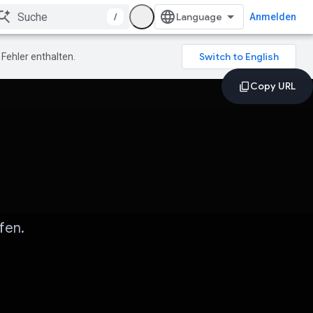
/
Anmelden
Fehler enthalten.
fen.