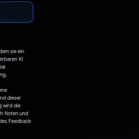
em sie ein
ierbaren KI
eal
ung.
eine
and dieser
 wird die
ich Noten und
ndes Feedback