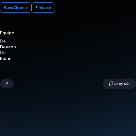
Web/Chrome
Firebase
Equipo
De
Devesh
De
India