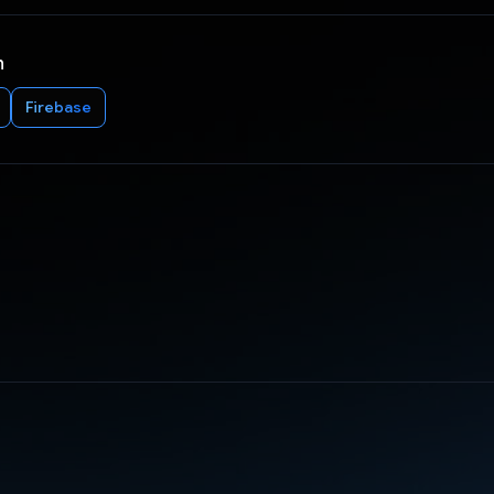
n
Firebase