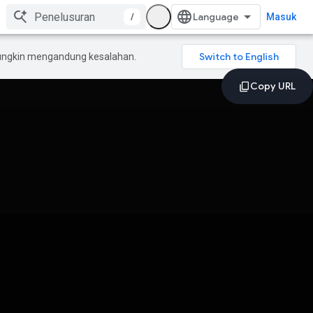
/
Masuk
mungkin mengandung kesalahan.