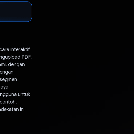
ra interaktif
ngupload PDF,
ami, dengan
dengan
 segmen
gaya
engguna untuk
 contoh,
dekatan ini