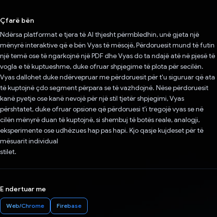
Votuar!
Çfarë bën
Ndërsa platformat e tjera të AI thjesht përmbledhin, unë gjeta një
mënyrë interaktive që e bën Vyas të mësojë, Përdoruesit mund të futin
një temë ose të ngarkojnë një PDF dhe Vyas do ta ndajë atë në pjesë të
vogla e të kuptueshme, duke ofruar shpjegime të plota për secilën.
Vyas dallohet duke ndërvepruar me përdoruesit për t'u siguruar që ata
të kuptojnë çdo segment përpara se të vazhdojnë. Nëse përdoruesit
kanë pyetje ose kanë nevojë për një stil tjetër shpjegimi, Vyas
përshtatet, duke ofruar opsione që përdoruesi t'i tregojë vyas se në
cilën mënyrë duan të kuptojnë, si shembuj të botës reale, analogji,
eksperimente ose udhëzues hap pas hapi. Kjo qasje kujdeset për të
mësuarit individual
stilet.
E ndertuar me
Web/Chrome
Firebase