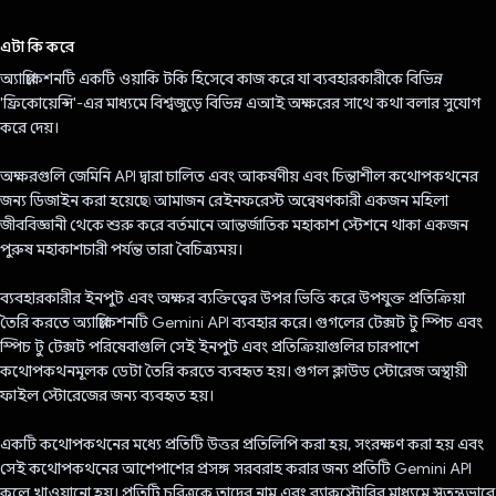
ভোট দিয়েছেন!
এটা কি করে
অ্যাপ্লিকেশনটি একটি ওয়াকি টকি হিসেবে কাজ করে যা ব্যবহারকারীকে বিভিন্ন
'ফ্রিকোয়েন্সি'-এর মাধ্যমে বিশ্বজুড়ে বিভিন্ন এআই অক্ষরের সাথে কথা বলার সুযোগ
করে দেয়।
অক্ষরগুলি জেমিনি API দ্বারা চালিত এবং আকর্ষণীয় এবং চিন্তাশীল কথোপকথনের
জন্য ডিজাইন করা হয়েছে৷ আমাজন রেইনফরেস্ট অন্বেষণকারী একজন মহিলা
জীববিজ্ঞানী থেকে শুরু করে বর্তমানে আন্তর্জাতিক মহাকাশ স্টেশনে থাকা একজন
পুরুষ মহাকাশচারী পর্যন্ত তারা বৈচিত্র্যময়।
ব্যবহারকারীর ইনপুট এবং অক্ষর ব্যক্তিত্বের উপর ভিত্তি করে উপযুক্ত প্রতিক্রিয়া
তৈরি করতে অ্যাপ্লিকেশনটি Gemini API ব্যবহার করে। গুগলের টেক্সট টু স্পিচ এবং
স্পিচ টু টেক্সট পরিষেবাগুলি সেই ইনপুট এবং প্রতিক্রিয়াগুলির চারপাশে
কথোপকথনমূলক ডেটা তৈরি করতে ব্যবহৃত হয়। গুগল ক্লাউড স্টোরেজ অস্থায়ী
ফাইল স্টোরেজের জন্য ব্যবহৃত হয়।
একটি কথোপকথনের মধ্যে প্রতিটি উত্তর প্রতিলিপি করা হয়, সংরক্ষণ করা হয় এবং
সেই কথোপকথনের আশেপাশের প্রসঙ্গ সরবরাহ করার জন্য প্রতিটি Gemini API
কলে খাওয়ানো হয়। প্রতিটি চরিত্রকে তাদের নাম এবং ব্যাকস্টোরির মাধ্যমে স্বতন্ত্রভাবে