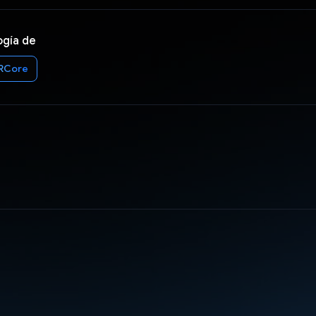
ogía de
RCore