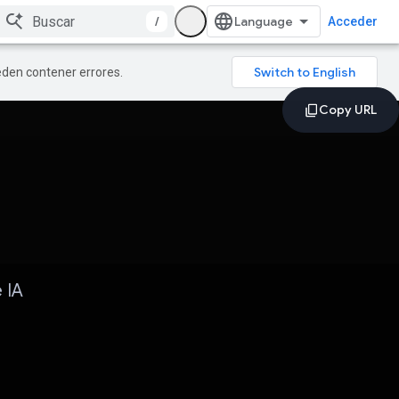
/
Acceder
ueden contener errores.
 IA