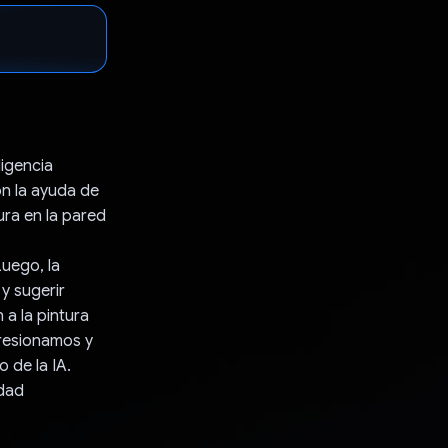
ligencia
on la ayuda de
ra en la pared
Luego, la
y sugerir
 a la pintura
presionamos y
 de la IA.
idad