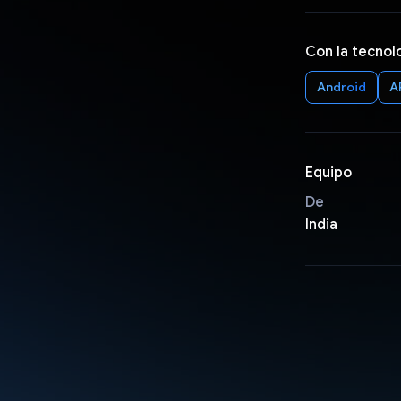
Con la tecnol
Android
A
Equipo
De
India