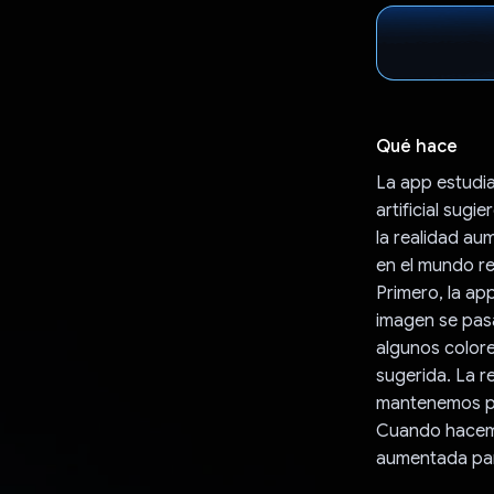
Qué hace
La app estudia
artificial sug
la realidad au
en el mundo re
Primero, la ap
imagen se pasa
algunos colore
sugerida. La r
mantenemos pr
Cuando hacemos
aumentada para