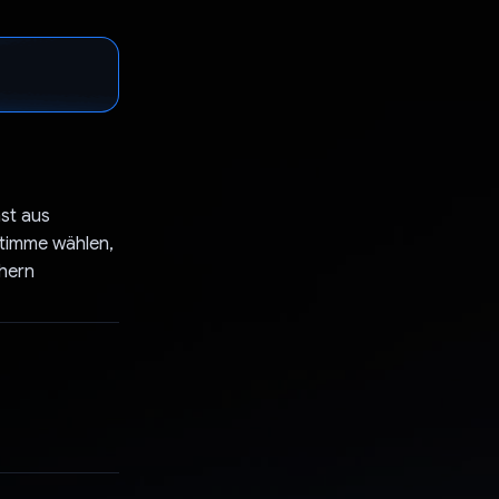
nst aus
Stimme wählen,
chern