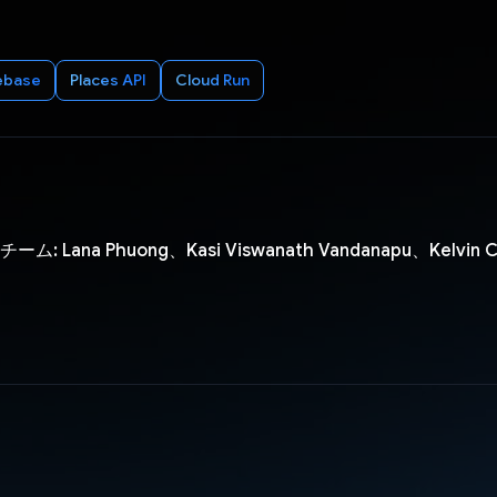
ebase
Places API
Cloud Run
 チーム: Lana Phuong、Kasi Viswanath Vandanapu、Kelvin C