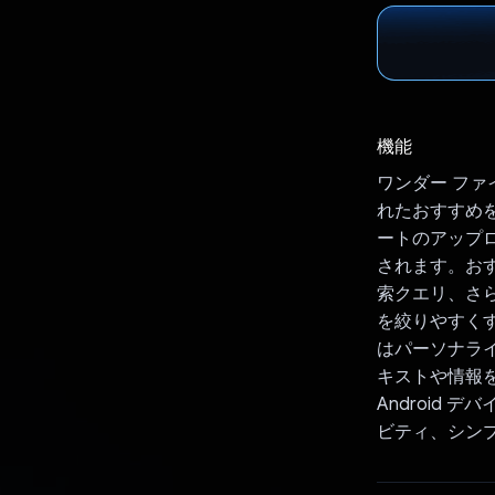
機能
ワンダー ファ
れたおすすめを
ートのアップロ
されます。おす
索クエリ、さ
を絞りやすくする
はパーソナライ
キストや情報を簡
Android 
ビティ、シン