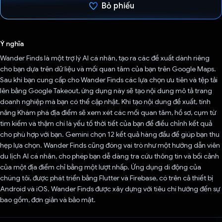
Bỏ phiếu
Đã bình chọn!
Ý nghĩa
Wander Finds là một trợ lý AI cá nhân, tạo ra các đề xuất dành riêng
cho bạn dựa trên dữ liệu và mối quan tâm của bạn trên Google Maps.
Sau khi bạn cung cấp cho Wander Finds các lựa chọn ưu tiên và tệp tải
lên bằng Google Takeout, ứng dụng này sẽ tạo nội dung mô tả trang
doanh nghiệp mà bạn có thể cập nhật. Khi tạo nội dung đề xuất, tính
năng Khám phá địa điểm sẽ xem xét các mối quan tâm, hồ sơ, cụm từ
tìm kiếm và thậm chí là yếu tố thời tiết của bạn để điều chỉnh kết quả
cho phù hợp với bạn. Gemini chọn 12 kết quả hàng đầu để giúp bạn thu
hẹp lựa chọn. Wander Finds cũng đóng vai trò như một hướng dẫn viên
du lịch AI cá nhân, cho phép bạn dễ dàng tra cứu thông tin và bối cảnh
của một địa điểm chỉ bằng một lượt nhấp. Ứng dụng di động của
chúng tôi, được phát triển bằng Flutter và Firebase, có trên cả thiết bị
Android và iOS. Wander Finds được xây dựng với tiêu chí hướng đến sự
bao gồm, đơn giản và bảo mật.