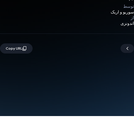
توسط
سوریو و اریک
از
اندونزی