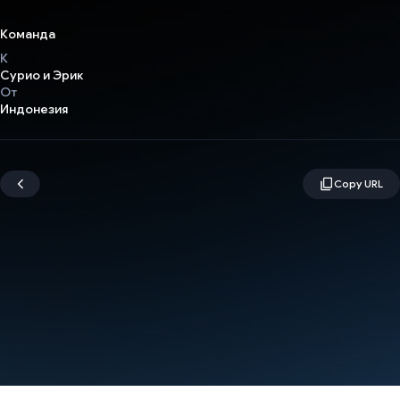
Команда
К
Сурио и Эрик
От
Индонезия