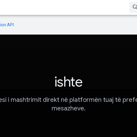
ion API
.
ishte
esi i mashtrimit direkt në platformën tuaj të pref
mesazheve.