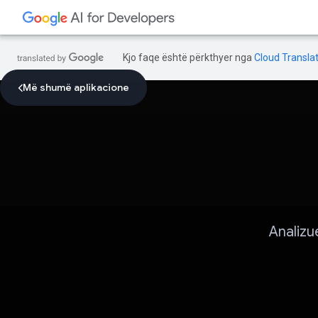
Kjo faqe është përkthyer nga
Cloud Translat
Më shumë aplikacione
Analizu