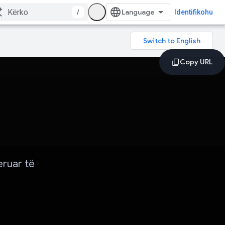
/
Identifikohu
eruar të