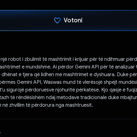
Votoni
Votuar!
ë robot i zbulimit të mashtrimit i krijuar për të ndihmuar përd
mashtrimet e mundshme. Ai përdor Gemini API për të analizuar t
 dhënat e tjera që lidhen me mashtrimet e dyshuara. Duke pë
 përmes Gemini API, Waswas mund të vlerësojë shpejt mundësi
t'u sigurojë përdoruesve njohuritë përkatëse. Kjo qasje e fuqi
tazh të rëndësishëm ndaj metodave tradicionale duke mbajtur
jë në zhvillim të përdorura nga mashtruesit.
e