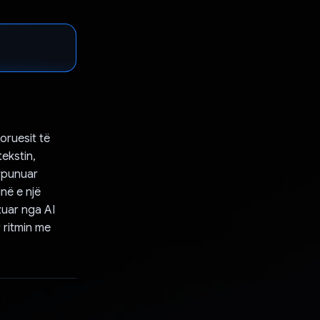
oruesit të
ekstin,
rpunuar
në e një
zuar nga AI
 ritmin me