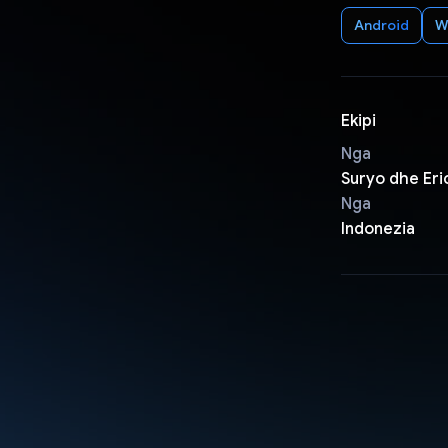
Android
W
Ekipi
Nga
Suryo dhe Eri
Nga
Indonezia