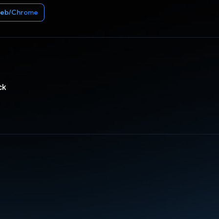
eb/Chrome
ck