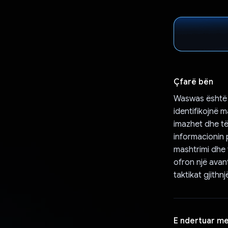
Çfarë bën
Waswas është nj
identifikojnë 
imazhet dhe të
informacionin
mashtrimi dhe 
ofron një avan
taktikat gjithn
E ndertuar m