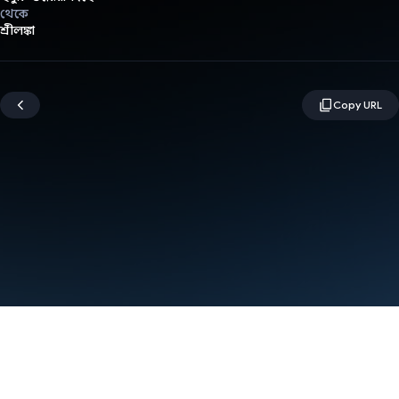
থেকে
শ্রীলঙ্কা