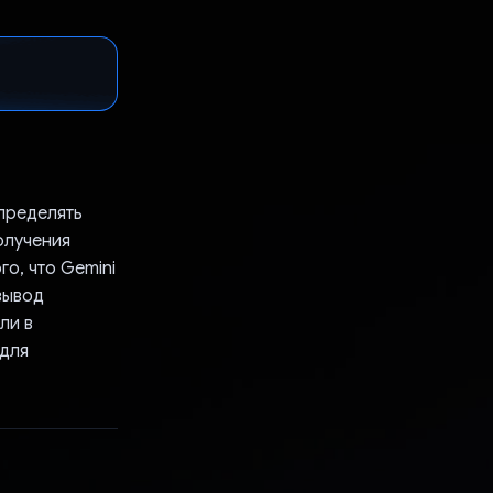
пределять
олучения
го, что Gemini
вывод
ли в
 для