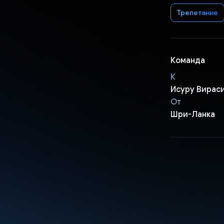
Трепетание
Команда
К
Исуру Вирас
От
Шри-Ланка