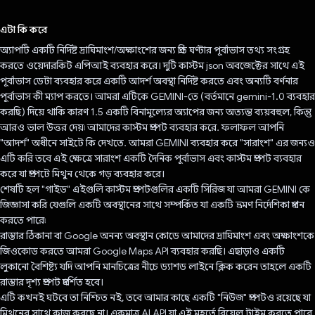
ভোট দিয়েছেন!
এটা কি করে
অ্যাপটি একটি নির্দিষ্ট দ্রাঘিমাংশ/অক্ষাংশের জন্য প্রতি ঘণ্টার পূর্বাভাস তথ্য সংগ্রহ
করতে ওয়েদারকিট এপিআই ব্যবহার করে। দুটি কাস্টম json অবজেক্টের সাথে এই
পূর্বাভাস ডেটা ব্যবহার করে একটি আদর্শ অবস্থা নির্দিষ্ট করতে এবং অন্যটি বর্ণনার
পূর্বাভাস কী ম্যাপ করতে। আমরা এটিকে GEMINI-তে (বর্তমানে gemini-1.0 ব্যবহার
করছি) দিয়ে থাকি কারণ 1.5 একটি বিনামূল্যের অ্যাপের জন্য অত্যন্ত ব্যয়বহুল, কিন্তু
আরও ভাল উত্তর দেয়৷ আমাদের কাস্টম প্রম্পট ব্যবহার করে. ফলাফল আপনি
"আদর্শ" অধীনে সাইটে কি দেখতে. আমরা GEMINI ব্যবহার করে "সারাংশ" এর জন্যও
এটি করি তবে এই ক্ষেত্রে সারাংশ একটি দৈনিক পূর্বাভাস এবং কাস্টম প্রম্পট ব্যবহার
করে যা প্রম্পটে মিথুন থেকে গড় ব্যবহার করে।
শেষটি হল "গাইড" এইগুলি কাস্টম প্রম্পটগুলির একটি সিরিজ যা আমরা GEMINI কে
জিজ্ঞাসা করি যেগুলি একটি অবস্থানের সাথে সম্পর্কিত যা একটি ভ্রমণ নির্দেশিকা প্রদান
করতে পারে৷
রাস্তার ঠিকানা বা Google অনন্য অবস্থান কোডে আমাদের দ্রাঘিমাংশ এবং অক্ষাংশকে
জিওকোড করতে আমরা Google Maps API ব্যবহার করছি। এছাড়াও একটি
লুকানো বৈশিষ্ট্য যদি আপনি মানচিত্রের নীচে ড্যাশড লাইনে ক্লিক করেন তাহলে একটি
রাস্তার দৃশ্য প্রম্পট প্রদর্শিত হবে।
এটি কখনই ঘটবে তা নিশ্চিত নই, তবে আমার কাছে একটি "নিউজ" প্রম্পটও রয়েছে যা
মিথুনের সাথে কাজ করছে না। একমাত্র AI API যা এই মুহূর্তে রিয়েল টাইম করতে পারে