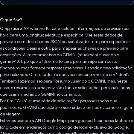
Voto dado.
O que faz?
O app usa a API weatherKit para coletar informações de previsão por
hora para uma longitude/latitude específica. Use esses dados de
previsão com dois objetos JSON personalizados, um para especificar
as condições ideais e outro para mapear as chaves de previsão para
descrições. Alimentamos isso no GEMINI (atualmente usando o
gemini-1.0), porque o 1.5 é muito caro para um app sem custo
financeiro, mas fornece respostas melhores. Usando nossa solicitação
personalizada. O resultado é o que você encontra no site em "Ideal".
Também fazemos isso para "Resumo", usando o GEMINI, mas, neste
caso, o resumo usa uma previsão diária e solicitações personalizadas
que usam médias do GEMINI no comando.
Por fim, "Guia" é uma série de solicitações personalizadas que
pedimos ao GEMINI que estão relacionadas a um local, como um guia
de viagem.
Estamos usando a API Google Maps para geocodificar nossa latitude e
longitude em endereços ou no código de local exclusivo do Google.
Além disso, se você clicar na linha pontilhada abaixo do mapa, um