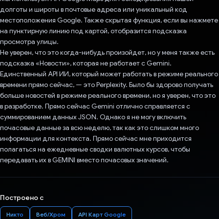
долготы и широты в почтовые адреса или уникальный код
местоположения Google. Также скрытая функция, если вы нажмете
на пунктирную линию под картой, отобразится подсказка
просмотра улицы.
Не уверен, что это когда-нибудь произойдет, но у меня также есть
подсказка «Новости», которая не работает с Gemini.
Единственный API ИИ, который может работать в режиме реального
времени прямо сейчас, — это Perplexity. Было бы здорово получать
больше новостей в режиме реального времени, но я уверен, что это
в разработке. Прямо сейчас Gemini отлично справляется с
суммированием данных JSON. Однако я не могу включить
почасовые данные за всю неделю, так как это слишком много
информации для контекста. Прямо сейчас мне приходится
полагаться на ежедневные сводки валютных курсов, чтобы
передавать их в GEMINI вместо почасовых значений.
Построено с
Никто
Веб/Хром
API Карт Google