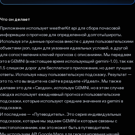
Проголосовал!
Что он делает
Приложение использует weatherKit api для сбора почасовой
информации о прогнозе для определенной долготы/широты.
Используя эти данные прогноза вместе с двумя пользовательскими
объектами json, один для указания идеальных условий, а другой
для сопоставления ключей прогноза с описаниями. Мы передаем
это в GEMINI (в настоящее время использующий gemini-1.0), так как
1.5 слишком дорог для бесплатного приложения, но дает лучшие
ответы. Используя нашу пользовательскую подсказку. Результат —
это то, что вы видите на сайте в разделе «Идеал». Мы также
делаем это для «Сводки», используя GEMINI, но в этом случае
сводка использует ежедневный прогноз и пользовательские
подсказки, которые используют средние значения из gemini в
подсказке.
И последнее — «Путеводитель». Это серия индивидуальных
подсказок, которые мы задаем GEMINI и которые связаны с
местоположением, как это может быть в путеводителе.
Мы используем API Google Maps для геокодирования нашей