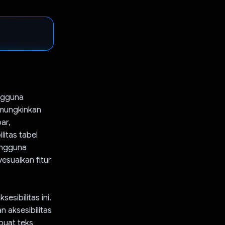
ngguna
emungkinkan
ar,
itas tabel
engguna
esuaikan fitur
esibilitas ini.
 aksesibilitas
buat teks