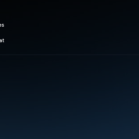
es
at